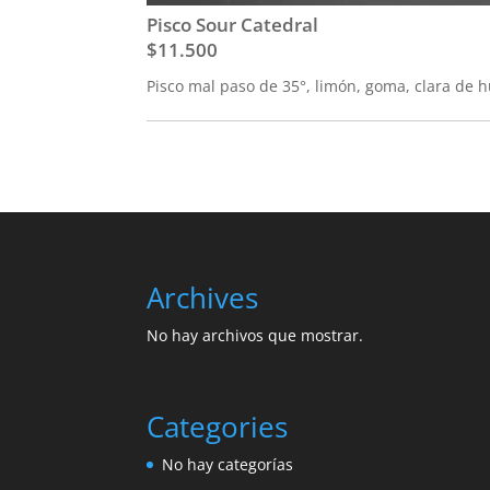
Pisco Sour Catedral
$11.500
Pisco mal paso de 35°, limón, goma, clara de 
Archives
No hay archivos que mostrar.
Categories
No hay categorías