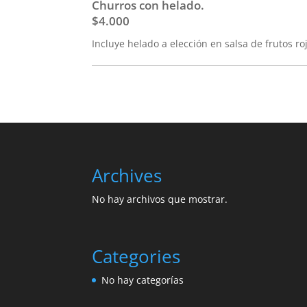
Churros con helado.
$4.000
Incluye helado a elección en salsa de frutos r
Archives
No hay archivos que mostrar.
Categories
No hay categorías