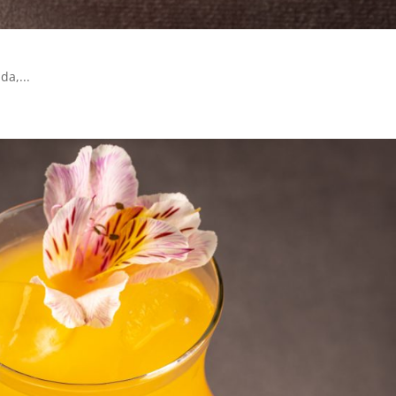
da,...