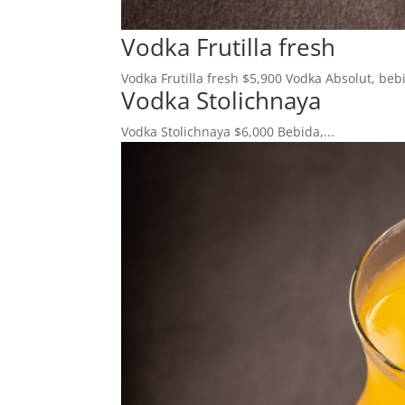
Vodka Frutilla fresh
Vodka Frutilla fresh $5,900 Vodka Absolut, bebi
Vodka Stolichnaya
Vodka Stolichnaya $6,000 Bebida,...