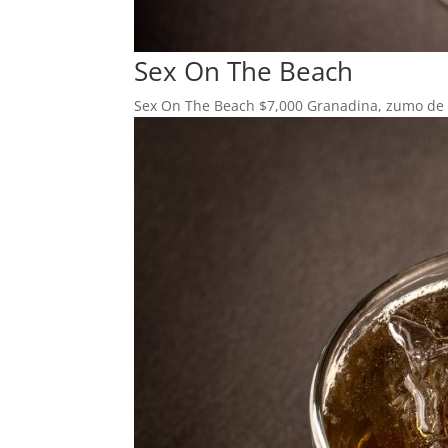
Sex On The Beach
Sex On The Beach $7,000 Granadina, zumo de n