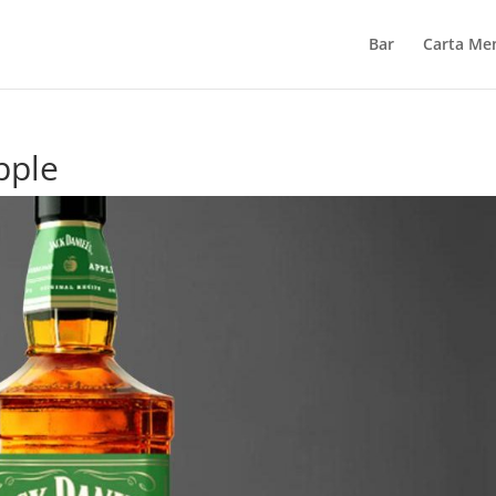
Bar
Carta Me
pple